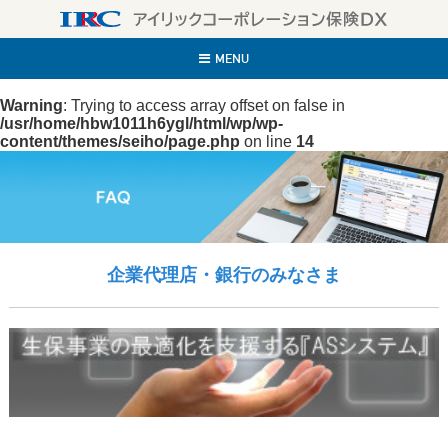
IR
MENU
Warning
: Trying to access array offset on false in
/usr/home/hbw1011h6ygl/html/wp/wp-
content/themes/seiho/page.php
on line
14
企業代理店・銀行のみなさま