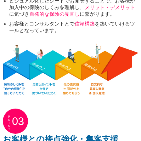
ビジュアル化したシートでお見せすることで、お客様が
加入中の保険のしくみを理解し、
メリット・デメリット
に気づき
自発的な保険の見直し
に繋がります。
お客様とコンサルタントとで
信頼構築
を築いていけるツ
ールとなっています。
ＰＯＩＮＴ
03
お客様との接点強化・集客支援