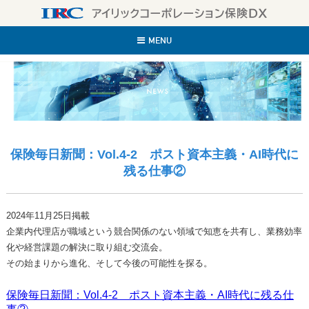
IR
MENU
保険毎日新聞：Vol.4-2 ポスト資本主義・AI時代に
残る仕事②
2024年11月25日掲載
企業内代理店が職域という競合関係のない領域で知恵を共有し、業務効率
化や経営課題の解決に取り組む交流会。
その始まりから進化、そして今後の可能性を探る。
保険毎日新聞：Vol.4-2 ポスト資本主義・AI時代に残る仕