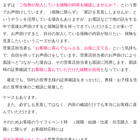
まずは
「ご自身が加入している保険の内容を確認しませんか？」
という形
でお声掛けしています。（保険に限らず）「家計を見直ししませんか」と
いうチラシを活用している場合もありますが、お電話などで他の話をする
中で直接お声掛けすると保険証券を持ってきていただけることが多いで
す。お声掛けすると、自分の加入している保険の内容が知りたい、保険を
見直したいというニーズがあります。
営業店担当者も
「お客様に喜んでもらえる、お役に立てる」
という気持ち
で、自信を持ってお声掛けをしています。営業店担当者のお声掛けにより
面談へとつながった場合は、その営業店担当者も面談に同席します。面談
時の証券確認で
お客様に喜んでいただけた経験が自信
となっています。
最近でも、50代の世帯主様の証券確認をきっかけに、奥様・お子様を含
めた世帯全体のご相談に発展した
ケースもあります。
また、必ずしも見直しではなく、内容の確認だけでも本当にお客様に喜
んでいただけます。
そのためお客様のライフイベント時 （就職・結婚・出産・住宅購入・退
職）に限らず、お客様対応時には
必ずお声掛けをしている
営業店担当者もいます。