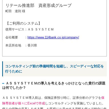
リテール推進部 資産形成グループ
町田 達則 様
【ご利用のシステム】
使用サービス：ＡＳ ＳＹＳＴＥＭ
会社概要 ：
https://www.114bank.co.jp/company/
本店所在地 ：香川県
コンサルティング前の準備時間を短縮し、スピーディーな対応を
行うために
ＡＳ ＳＹＳＴＹＥＭの導入を考えるきっかけとなった貴行の課題
は何でしたか？
ＡＳ ＳＹＳＴＥＭ導入前は、保険証券預り時に、証券分析のグラフを
保
険専担者が個々にExcelで作成
しコンサルティングを実施していました。
個人の保険の見直しをする際、お客様にお見せする資料を個々で独自に作