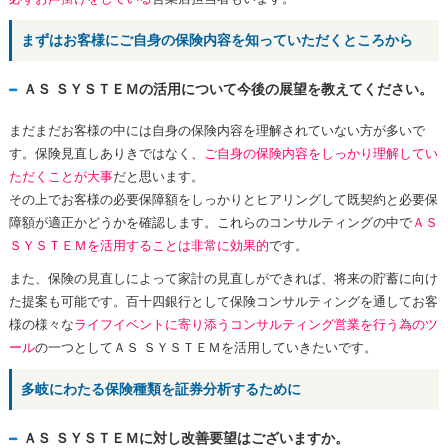
まずはお客様にご自身の保険内容を知っていただくところから
ＡＳ ＳＹＳＴＥＭの活用について今後の展望を教えてください。
まだまだお客様の中には自身の保険内容を理解されていない方が多いで
す。保険見直しありきではなく、
ご自身の保険内容をしっかり理解してい
ただくことが大事
だと思います。
その上でお客様の必要保障額をしっかりとヒアリングして既契約と必要保
障額が適正かどうかを確認します。これらのコンサルティングの中で
ＡＳ
ＳＹＳＴＥＭを活用することは非常に効果的
です。
また、保険の見直しによって家計の見直しができれば、将来の貯蓄に向け
た提案も可能です。百十四銀行として保険コンサルティングを通してお客
様の様々な
ライフイベントに寄り添うコンサルティング営業を行う為のツ
ール
の一つとしてＡＳ ＳＹＳＴＥＭを活用していきたいです。
多岐にわたる保険種類を証券分析するために
ＡＳ ＳＹＳＴＥＭに対し改善要望はございますか。