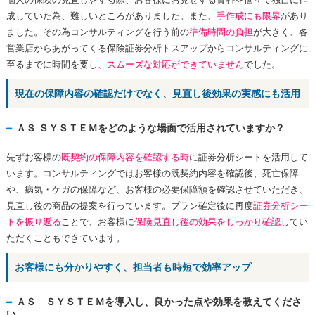
成していた為、難しいところがありました。また、
手作成にも限界
があり
ました。その為コンサルティングを行う前の
準備時間の負担
が大きく、各
営業店からあがってくる保険証券分析トスアップからコンサルティングに
至るまでに時間を要し、
スムーズな対応ができていません
でした。
現在の保障内容の確認だけでなく、見直し後効果の実感にも活用
ＡＳ ＳＹＳＴＥＭをどのような場面で活用されていますか？
先ずお客様の
既契約の保障内容を確認する時
に証券分析シートを活用して
います。コンサルティングではお客様の既契約内容を確認後、死亡保障
や、病気・ケガの保障など、お客様の必要保障額を確認させていただき、
見直し後の商品の提案を行っています。プラン確定後に再度
証券分析シー
トを振り返る
ことで、お客様に
保険見直し後の効果をしっかり確認
してい
ただくこともできています。
お客様にも分かりやすく、担当者も時短で効率アップ
ＡＳ ＳＹＳＴＥＭを導入し、良かった点や効果を教えてくださ
い。